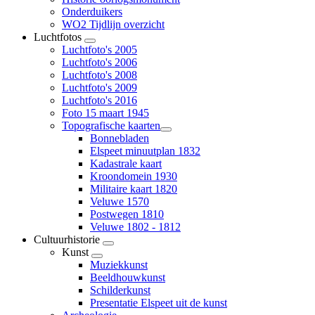
Onderduikers
WO2 Tijdlijn overzicht
Luchtfotos
Luchtfoto's 2005
Luchtfoto's 2006
Luchtfoto's 2008
Luchtfoto's 2009
Luchtfoto's 2016
Foto 15 maart 1945
Topografische kaarten
Bonnebladen
Elspeet minuutplan 1832
Kadastrale kaart
Kroondomein 1930
Militaire kaart 1820
Veluwe 1570
Postwegen 1810
Veluwe 1802 - 1812
Cultuurhistorie
Kunst
Muziekkunst
Beeldhouwkunst
Schilderkunst
Presentatie Elspeet uit de kunst