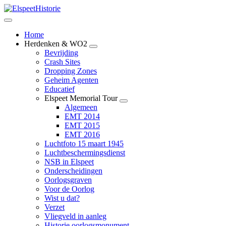
Home
Herdenken & WO2
Bevrijding
Crash Sites
Dropping Zones
Geheim Agenten
Educatief
Elspeet Memorial Tour
Algemeen
EMT 2014
EMT 2015
EMT 2016
Luchtfoto 15 maart 1945
Luchtbeschermingsdienst
NSB in Elspeet
Onderscheidingen
Oorlogsgraven
Voor de Oorlog
Wist u dat?
Verzet
Vliegveld in aanleg
Historie oorlogsmonument