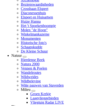
Archeologie
Bezienswaardigheden
Crossbaan Elspeet
Diaconessenhuis
Elspeet en Huisartsen
Huize Hanna
Het 't Spoekenboompje
Molen "de Hoop"
Winkelmankazerne
Monumenten
Historische foto's
Schaapskudde
De Kleine Schuur
Natuur
Hierdense Beek
Natura 2000
Vennen & Poelen
Wandelroutes
Wildweides
Wildbeleving
Witte pauwen van Staverden
Milieu
Groen Kerkje
Laagvlieggebieden
Vliegtuig Radar LIVE